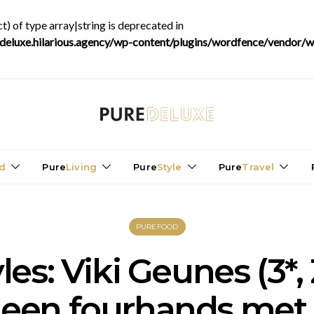
t) of type array|string is deprecated in
luxe.hilarious.agency/wp-content/plugins/wordfence/vendor/wo
d
Pure
Living
Pure
Style
Pure
Travel
PUREFOOD
les: Viki Geunes (3*,
 een fourhands met 