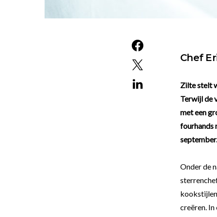
Chef Er
Zilte stelt
Terwijl de 
met een gro
fourhands m
september
Onder de na
sterrenche
kookstijle
creëren. In