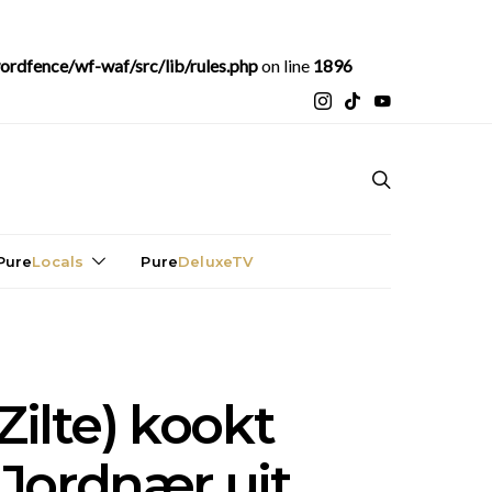
rdfence/wf-waf/src/lib/rules.php
on line
1896
Pure
Locals
Pure
DeluxeTV
 Zilte) kookt
Jordnær uit