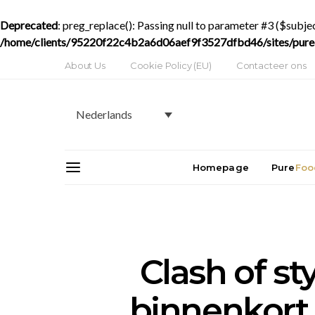
Deprecated
: preg_replace(): Passing null to parameter #3 ($subjec
/home/clients/95220f22c4b2a6d06aef9f3527dfbd46/sites/purede
About Us
Cookie Policy (EU)
Contacteer ons
Nederlands
Homepage
Pure
Foo
Clash of sty
binnenkort