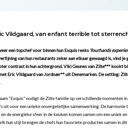
ic Vildgaard, van enfant terrible tot sterrenc
 weer een topchef voor binnen hun Exquis reeks
‘fourhands experien
verfijning van hun restaurants zeker aan elkaar gewaagd is, vind je
ter contrast in hun achtergrond. Viki Geunes van Zilte*** kookt b
et Eric Vildgaard van Jordnær** uit Denemarken. De setting: Zilte
.
am “Exquis” nodigt de Zilte familie op verschillende momenten in 
fs uit voor een unieke onvergetelijke samenwerking. De harmonie t
n en de energieke sfeer in de keuken komen samen om een uniek en 
 elk hun stijl brengen de chefs hun favoriete producten samen in di