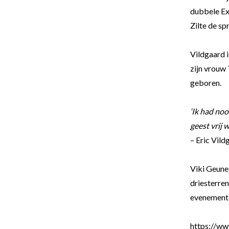
dubbele Exq
Zilte de s
Vildgaard i
zijn vrouw
geboren.
‘Ik had noo
geest vrij w
– Eric Vil
Viki Geunes
driesterren
evenement 
https://ww