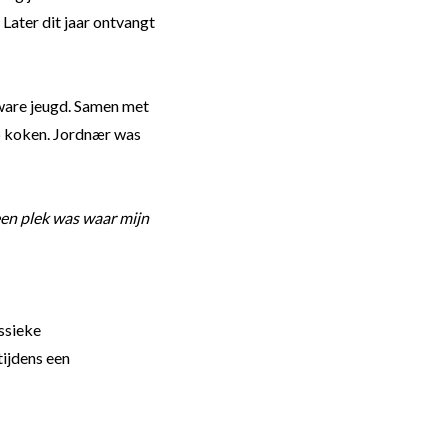
Later dit jaar ontvangt
zware jeugd. Samen met
p koken. Jordnær was
een plek was waar mijn
ssieke
tijdens een