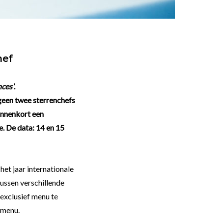
hef
ces’
.
 geen twee sterrenchefs
innenkort een
. De data: 14 en 15
het jaar internationale
ussen verschillende
exclusief menu te
t menu.