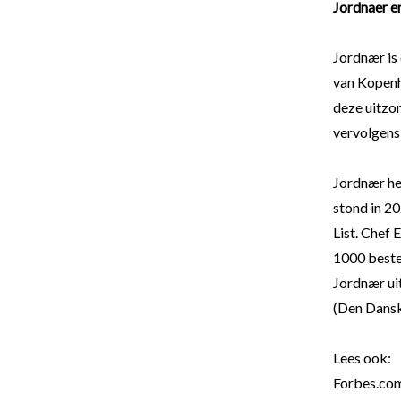
Jordnaer e
Jordnær is
van Kopenh
deze uitzo
vervolgens
Jordnær he
stond in 2
List. Chef
1000 beste
Jordnær ui
(Den Dansk
Lees ook:
Forbes.co