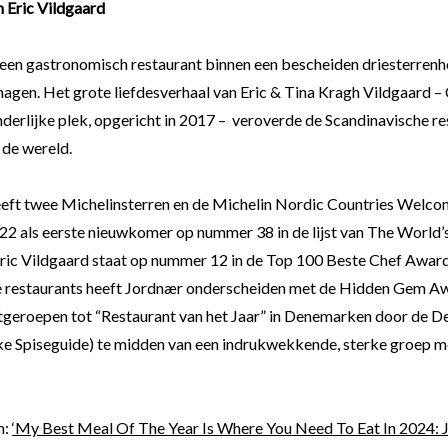
n Eric Vildgaard
 een gastronomisch restaurant binnen een bescheiden driesterrenho
agen. Het grote liefdesverhaal van Eric & Tina Kragh Vildgaard – 
nderlijke plek, opgericht in 2017 – veroverde de Scandinavische r
 de wereld.
eft twee Michelinsterren en de Michelin Nordic Countries Welco
022 als eerste nieuwkomer op nummer 38 in de lijst van The World’
 Eric Vildgaard staat op nummer 12 in de Top 100 Beste Chef Award
 restaurants heeft Jordnær onderscheiden met de Hidden Gem Aw
tgeroepen tot “Restaurant van het Jaar” in Denemarken door de D
e Spiseguide) te midden van een indrukwekkende, sterke groep
m:
‘My Best Meal Of The Year Is Where You Need To Eat In 2024: 