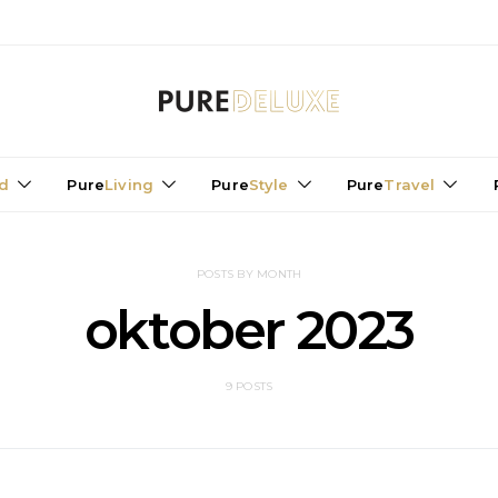
d
Pure
Living
Pure
Style
Pure
Travel
POSTS BY MONTH
oktober 2023
9 POSTS