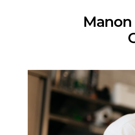
Manon 
C