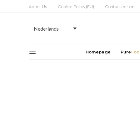
About Us
Cookie Policy (EU)
Contacteer ons
Nederlands
Homepage
Pure
Foo