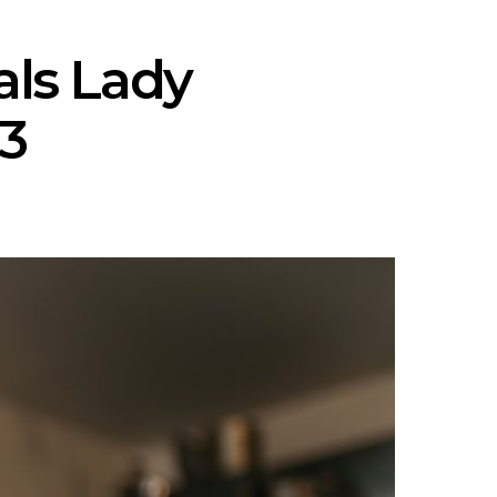
ls Lady
23