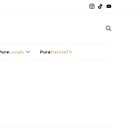
Pure
Locals
Pure
DeluxeTV