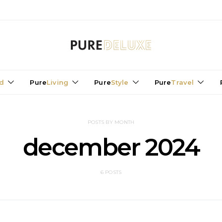
d
Pure
Living
Pure
Style
Pure
Travel
POSTS BY MONTH
december 2024
6 POSTS