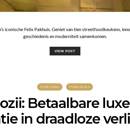
conische Felix Pakhuis. Geniet van tien streetfoodkeukens, innova
geschiedenis en moderniteit samenkomen.
VIEW POST
PURELIVING
PURELOCALS
zii: Betaalbare lux
tie in draadloze verl