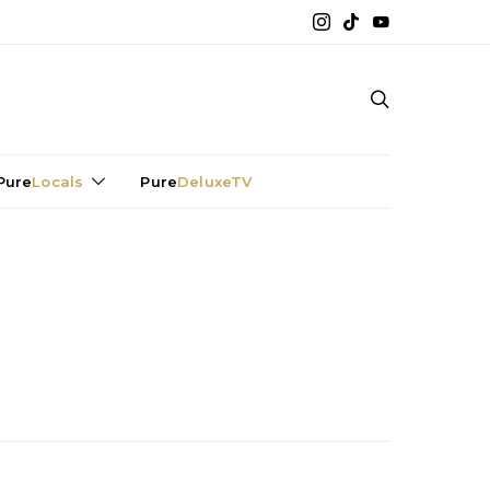
Pure
Locals
Pure
DeluxeTV