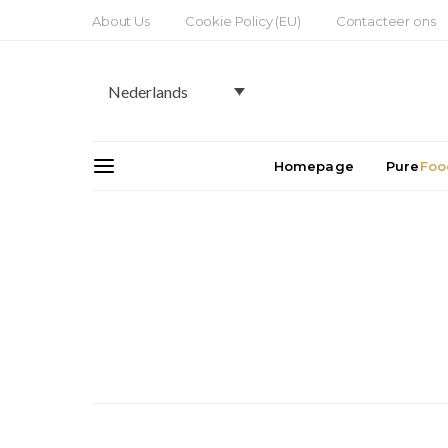
About Us
Cookie Policy (EU)
Contacteer ons
Nederlands
Homepage
Pure
Foo