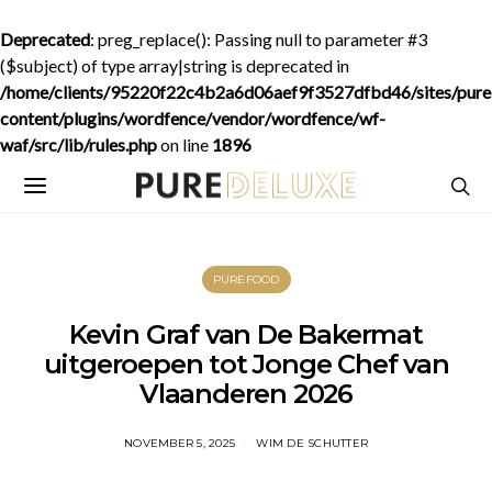
Deprecated
: preg_replace(): Passing null to parameter #3
($subject) of type array|string is deprecated in
/home/clients/95220f22c4b2a6d06aef9f3527dfbd46/sites/purede
content/plugins/wordfence/vendor/wordfence/wf-
waf/src/lib/rules.php
on line
1896
PUREFOOD
Kevin Graf van De Bakermat
uitgeroepen tot Jonge Chef van
Vlaanderen 2026
NOVEMBER 5, 2025
WIM DE SCHUTTER