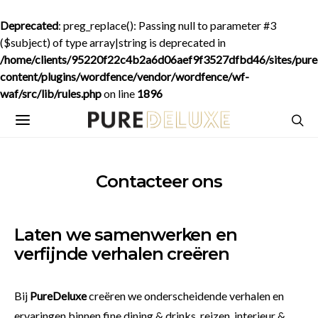
Deprecated
: preg_replace(): Passing null to parameter #3
($subject) of type array|string is deprecated in
/home/clients/95220f22c4b2a6d06aef9f3527dfbd46/sites/purede
content/plugins/wordfence/vendor/wordfence/wf-
waf/src/lib/rules.php
on line
1896
Contacteer ons
Laten we samenwerken en
verfijnde verhalen creëren
Bij
PureDeluxe
creëren we onderscheidende verhalen en
ervaringen binnen fine dining & drinks, reizen, interieur &