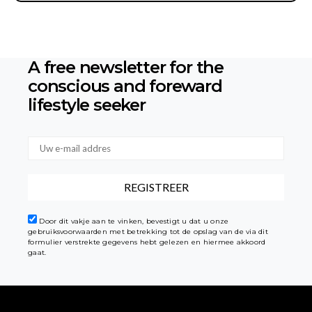
T
E
R
N
A
A free newsletter for the
T
I
conscious
and foreward
V
lifestyle seeker
E
:
Door dit vakje aan te vinken, bevestigt u dat u onze
gebruiksvoorwaarden met betrekking tot de opslag van de via dit
formulier verstrekte gegevens hebt gelezen en hiermee akkoord
gaat.