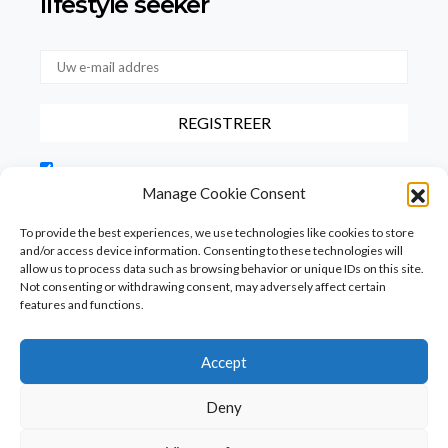
lifestyle seeker
Door dit vakje aan te vinken, bevestigt u dat u onze
gebruiksvoorwaarden met betrekking tot de opslag van de via dit
Manage Cookie Consent
formulier verstrekte gegevens hebt gelezen en hiermee akkoord
gaat.
To provide the best experiences, we use technologies like cookies to store
and/or access device information. Consenting to these technologies will
allow us to process data such as browsing behavior or unique IDs on this site.
Not consenting or withdrawing consent, may adversely affect certain
features and functions.
Accept
Homepage
PureFood
PureLiving
PureStyle
Deny
PureTravel
PureLocals
PureDeluxeTV