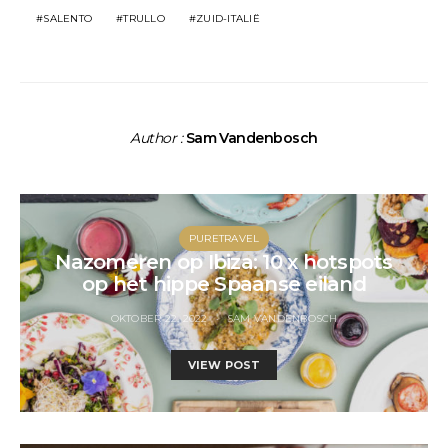
SALENTO
TRULLO
ZUID-ITALIË
Author :
Sam Vandenbosch
PURETRAVEL
Nazomeren op Ibiza: 10 x hotspots
op het hippe Spaanse eiland
OKTOBER 22, 2022
SAM VANDENBOSCH
VIEW POST