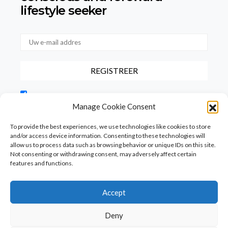
lifestyle seeker
Door dit vakje aan te vinken, bevestigt u dat u onze
gebruiksvoorwaarden met betrekking tot de opslag van de via dit
Manage Cookie Consent
formulier verstrekte gegevens hebt gelezen en hiermee akkoord
gaat.
To provide the best experiences, we use technologies like cookies to store
and/or access device information. Consenting to these technologies will
allow us to process data such as browsing behavior or unique IDs on this site.
Not consenting or withdrawing consent, may adversely affect certain
features and functions.
Accept
Homepage
PureFood
PureLiving
PureStyle
Deny
PureTravel
PureLocals
PureDeluxeTV