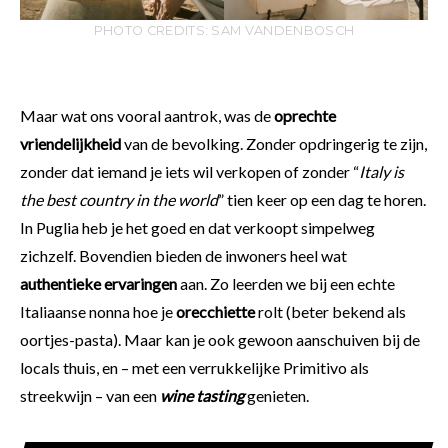
PHOTO CREDITS: SAM VANDENBOSCH
Maar wat ons vooral aantrok, was de
oprechte
vriendelijkheid
van de bevolking. Zonder opdringerig te zijn,
zonder dat iemand je iets wil verkopen of zonder “
Italy is
the best country in the world
” tien keer op een dag te horen.
In Puglia heb je het goed en dat verkoopt simpelweg
zichzelf. Bovendien bieden de inwoners heel wat
authentieke ervaringen
aan. Zo leerden we bij een echte
Italiaanse nonna hoe je
orecchiette
rolt (beter bekend als
oortjes-pasta). Maar kan je ook gewoon aanschuiven bij de
locals thuis, en – met een verrukkelijke Primitivo als
streekwijn – van een
wine tasting
genieten.