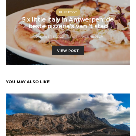
PUREFOOD
5 x little Italy in Antwerpen: de
beste pizzeria’s van ‘t stad
NOVEMBER 3, 2022
SAM VANDENBOSCH
VIEW POST
YOU MAY ALSO LIKE