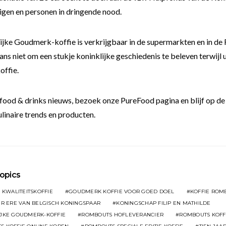
igen en personen in dringende nood.
ijke Goudmerk-koffie is verkrijgbaar in de supermarkten en in 
ns niet om een stukje koninklijke geschiedenis te beleven terwijl u
offie.
food & drinks nieuws, bezoek onze PureFood pagina en blijf op de
linaire trends en producten.
opics
 KWALITEITSKOFFIE
GOUDMERK KOFFIE VOOR GOED DOEL
KOFFIE ROMB
ER ERE VAN BELGISCH KONINGSPAAR
KONINGSCHAP FILIP EN MATHILDE
IJKE GOUDMERK-KOFFIE
ROMBOUTS HOFLEVERANCIER
ROMBOUTS KOFFI