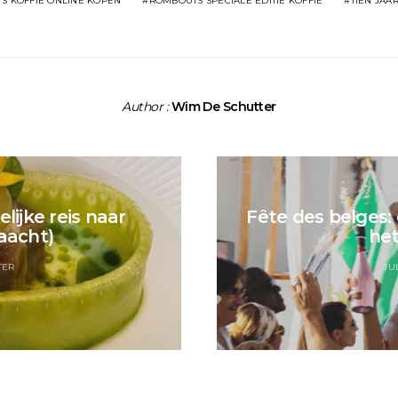
S KOFFIE ONLINE KOPEN
ROMBOUTS SPECIALE EDITIE KOFFIE
TIEN JAA
Author :
Wim De Schutter
lijke reis naar
Fête des belges:
aacht)
het
TER
JUL