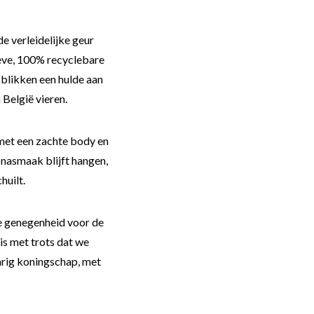
e verleidelijke geur
ieve, 100% recyclebare
 blikken een hulde aan
 België vieren.
 met een zachte body en
 nasmaak blijft hangen,
huilt.
pe genegenheid voor de
is met trots dat we
arig koningschap, met