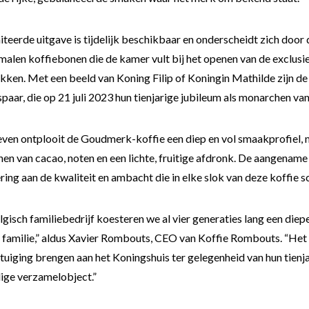
teerde uitgave is tijdelijk beschikbaar en onderscheidt zich door d
malen koffiebonen die de kamer vult bij het openen van de exclus
kken. Met een beeld van Koning Filip of Koningin Mathilde zijn de
paar, die op 21 juli 2023 hun tienjarige jubileum als monarchen van
oeven ontplooit de Goudmerk-koffie een diep en vol smaakprofiel,
nen van cacao, noten en een lichte, fruitige afdronk. De aangename
ring aan de kwaliteit en ambacht die in elke slok van deze koffie sc
lgisch familiebedrijf koesteren we al vier generaties lang een die
e familie,” aldus Xavier Rombouts, CEO van Koffie Rombouts. “Het 
tuiging brengen aan het Koningshuis ter gelegenheid van hun tienj
lige verzamelobject.”