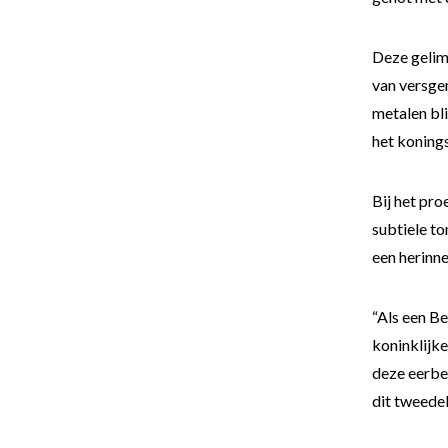
Deze gelimi
van versge
metalen bli
het konings
Bij het pr
subtiele to
een herinne
“Als een Be
koninklijk
deze eerbe
dit tweede