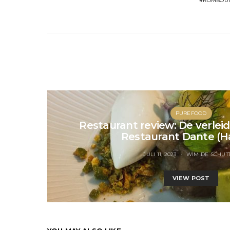
ROMBOUT
PUREFOOD
Restaurant review: De verleide
Restaurant Dante (H
JULI 11, 2023
WIM DE SCHUT
VIEW POST