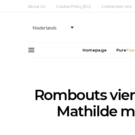
About Us
Cookie Policy (EU)
Contacteer ons
Nederlands
Homepage
Pure
Foo
Rombouts viert
Mathilde m