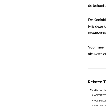
de behoeft
De Koninkl
Mis deze ka
kwaliteitsk
Voor meer 
nieuwste cu
Related T
BELGISCHE
KOFFIE T
KONINKL