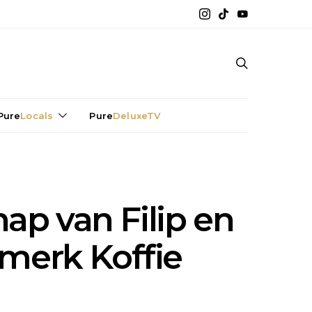
Pure
Locals
Pure
DeluxeTV
ap van Filip en
merk Koffie