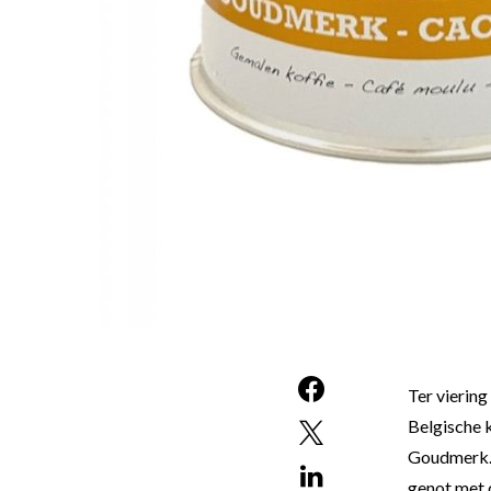
Ter viering
Belgische k
Goudmerk. 
genot met 