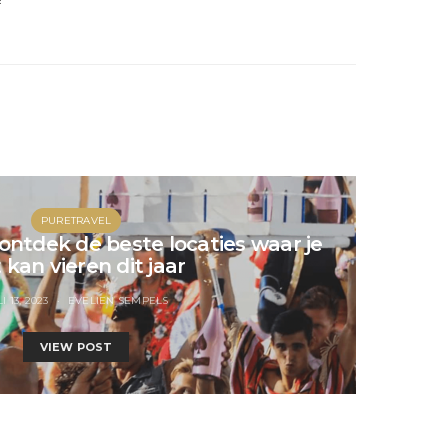
R
PURETRAVEL
 ontdek de beste locaties waar je
 kan vieren dit jaar
I 13, 2023
EVELIEN SEMPELS
VIEW POST