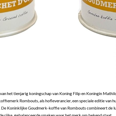
 van het tienjarig koningschap van Koning Filip en Koningin Mathil
offiemerk Rombouts, als hofleverancier, een speciale editie van hu
De Koninklijke Goudmerk-koffie van Rombouts combineert de lux
de rijke, gebalanceerde smaken waar het merk om bekend staat.