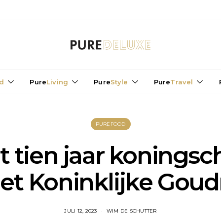
d
Pure
Living
Pure
Style
Pure
Travel
PUREFOOD
 tien jaar koningsch
et Koninklijke Goud
JULI 12, 2023
WIM DE SCHUTTER