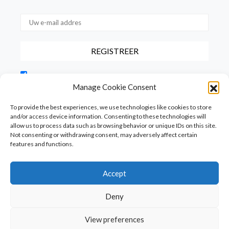
Door dit vakje aan te vinken, bevestigt u dat u onze
gebruiksvoorwaarden met betrekking tot de opslag van de via dit
Manage Cookie Consent
formulier verstrekte gegevens hebt gelezen en hiermee akkoord
gaat.
To provide the best experiences, we use technologies like cookies to store
and/or access device information. Consenting to these technologies will
allow us to process data such as browsing behavior or unique IDs on this site.
Not consenting or withdrawing consent, may adversely affect certain
features and functions.
Accept
Homepage
PureFood
PureLiving
PureStyle
Deny
PureTravel
PureLocals
PureDeluxeTV
View preferences
Copyright © Puredeluxe.be 2025