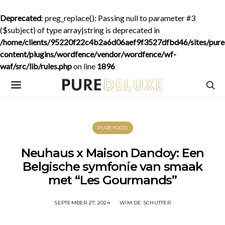
Deprecated
: preg_replace(): Passing null to parameter #3
($subject) of type array|string is deprecated in
/home/clients/95220f22c4b2a6d06aef9f3527dfbd46/sites/purede
content/plugins/wordfence/vendor/wordfence/wf-
waf/src/lib/rules.php
on line
1896
PUREFOOD
Neuhaus x Maison Dandoy: Een
Belgische symfonie van smaak
met “Les Gourmands”
SEPTEMBER 27, 2024
WIM DE SCHUTTER