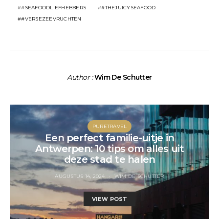
#SEAFOODLIEFHEBBERS
#THEJUICYSEAFOOD
#VERSEZEEVRUCHTEN
Author :
Wim De Schutter
PURETRAVEL
Een perfect familie-uitje in
Antwerpen: 10 tips om alles uit
deze stad te halen
AUGUSTUS 14, 2024
WIM DE SCHUTTER
VIEW POST