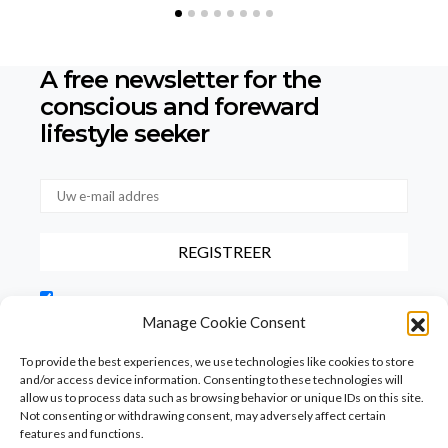
A free newsletter for the
conscious
and foreward
lifestyle seeker
Door dit vakje aan te vinken, bevestigt u dat u onze
gebruiksvoorwaarden met betrekking tot de opslag van de via dit
Manage Cookie Consent
formulier verstrekte gegevens hebt gelezen en hiermee akkoord
gaat.
To provide the best experiences, we use technologies like cookies to store
and/or access device information. Consenting to these technologies will
allow us to process data such as browsing behavior or unique IDs on this site.
Not consenting or withdrawing consent, may adversely affect certain
features and functions.