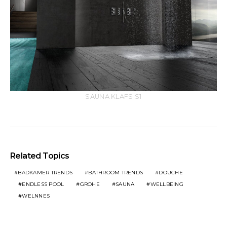
SAUNA KLAFS S1
Related Topics
BADKAMER TRENDS
BATHROOM TRENDS
DOUCHE
ENDLESS POOL
GROHE
SAUNA
WELLBEING
WELNNES