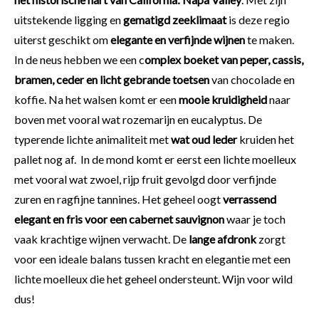
uitstekende ligging en
gematigd zeeklimaat
is deze regio
uiterst geschikt om
elegante en verfijnde wijnen
te maken.
In de neus hebben we een c
omplex boeket van peper, cassis,
bramen, ceder en licht gebrande toetsen
van chocolade en
koffie. Na het walsen komt er een
mooie kruidigheid
naar
boven met vooral wat rozemarijn en eucalyptus. De
typerende lichte animaliteit met
wat oud leder
kruiden het
pallet nog af. In de mond komt er eerst een lichte moelleux
met vooral wat zwoel, rijp fruit gevolgd door verfijnde
zuren en ragfijne tannines. Het geheel oogt
verrassend
elegant en fris voor een cabernet sauvignon
waar je toch
vaak krachtige wijnen verwacht. De
lange afdronk
zorgt
voor een ideale balans tussen kracht en elegantie met een
lichte moelleux die het geheel ondersteunt. Wijn voor wild
dus!