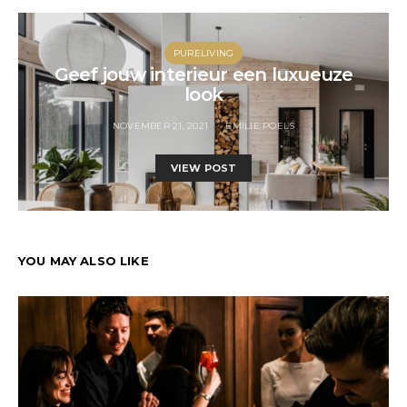
PURELIVING
Geef jouw interieur een luxueuze
look
NOVEMBER 21, 2021
EMILIE POELS
VIEW POST
YOU MAY ALSO LIKE