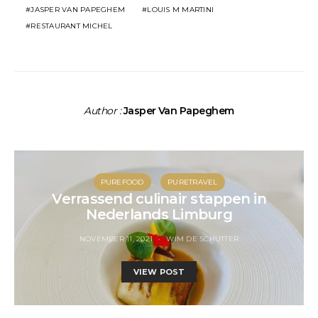
JASPER VAN PAPEGHEM
LOUIS M MARTINI
RESTAURANT MICHEL
Author :
Jasper Van Papeghem
PUREFOOD
PURETRAVEL
Verrassend culinair stappen in
Nederlands Limburg
NOVEMBER 11, 2021
WIM DE SCHUTTER
VIEW POST