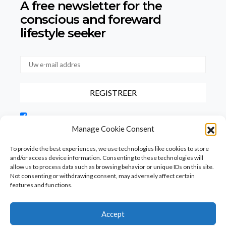
A free newsletter for the
conscious
and foreward
lifestyle seeker
Door dit vakje aan te vinken, bevestigt u dat u onze
gebruiksvoorwaarden met betrekking tot de opslag van de via dit
Manage Cookie Consent
formulier verstrekte gegevens hebt gelezen en hiermee akkoord
gaat.
To provide the best experiences, we use technologies like cookies to store
and/or access device information. Consenting to these technologies will
allow us to process data such as browsing behavior or unique IDs on this site.
Not consenting or withdrawing consent, may adversely affect certain
features and functions.
Accept