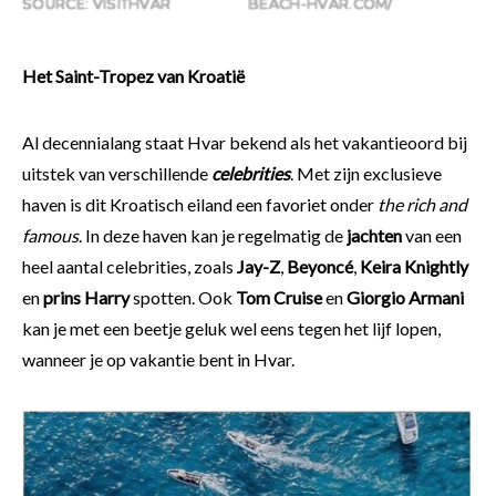
SOURCE: VISITHVAR
BEACH-HVAR.COM/
Het Saint-Tropez van Kroatië
Al decennialang staat Hvar bekend als het vakantieoord bij
uitstek van verschillende
celebrities
. Met zijn exclusieve
haven is dit Kroatisch eiland een favoriet onder
the rich and
famous
. In deze haven kan je regelmatig de
jachten
van een
heel aantal celebrities, zoals
Jay-Z
,
Beyoncé
,
Keira Knightly
en
prins Harry
spotten. Ook
Tom Cruise
en
Giorgio Armani
kan je met een beetje geluk wel eens tegen het lijf lopen,
wanneer je op vakantie bent in Hvar.