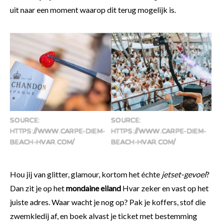
uit naar een moment waarop dit terug mogelijk is.
SOURCE:
SOURCE:
HTTPS://WWW.CARPE-DIEM-
HTTPS://WWW.CARPE-DIEM-
BEACH-HVAR.COM/
BEACH-HVAR.COM/
Hou jij van glitter, glamour, kortom het échte
jetset-gevoel
?
Dan zit je op het
mondaine eiland
Hvar zeker en vast op het
juiste adres. Waar wacht je nog op? Pak je koffers, stof die
zwemkledij af, en boek alvast je ticket met bestemming