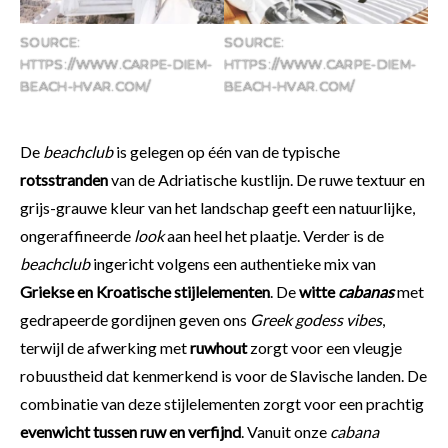
SOURCE:
SOURCE:
HTTPS://WWW.CARPE-DIEM-
HTTPS://WWW.CARPE-DIEM-
BEACH-HVAR.COM/
BEACH-HVAR.COM/
De
beachclub
is gelegen op één van de typische
rotsstranden
van de Adriatische kustlijn. De ruwe textuur en
grijs-grauwe kleur van het landschap geeft een natuurlijke,
ongeraffineerde
look
aan heel het plaatje. Verder is de
beachclub
ingericht volgens een authentieke mix van
Griekse en Kroatische stijlelementen
. De
witte
cabanas
met
gedrapeerde gordijnen geven ons
Greek godess vibes
,
terwijl de afwerking met
ruwhout
zorgt voor een vleugje
robuustheid dat kenmerkend is voor de Slavische landen. De
combinatie van deze stijlelementen zorgt voor een prachtig
evenwicht tussen ruw en verfijnd
. Vanuit onze
cabana