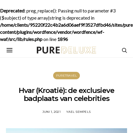
Deprecated
: preg_replace(): Passing null to parameter #3
($subject) of type array|string is deprecated in
/home/clients/95220f22c4b2a6d06aef9f3527dfbd46/sites/purede
content/plugins/wordfence/vendor/wordfence/wf-
waf/src/lib/rules.php
on line
1896
PURETRAVEL
Hvar (Kroatië): de exclusieve
badplaats van celebrities
JUNI 1, 2021
YAEL SEMPELS