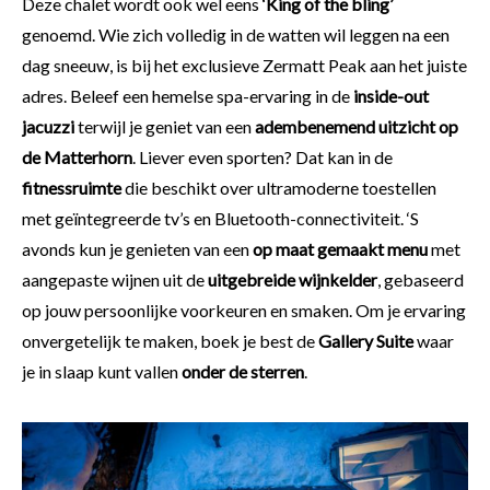
Deze chalet wordt ook wel eens
‘King of the bling’
genoemd. Wie zich volledig in de watten wil leggen na een
dag sneeuw, is bij het exclusieve Zermatt Peak aan het juiste
adres. Beleef een hemelse spa-ervaring in de
inside-out
jacuzzi
terwijl je geniet van een
adembenemend uitzicht op
de Matterhorn
. Liever even sporten? Dat kan in de
fitnessruimte
die beschikt over ultramoderne toestellen
met geïntegreerde tv’s en Bluetooth-connectiviteit. ‘S
avonds kun je genieten van een
op maat gemaakt menu
met
aangepaste wijnen uit de
uitgebreide wijnkelder
, gebaseerd
op jouw persoonlijke voorkeuren en smaken. Om je ervaring
onvergetelijk te maken, boek je best de
Gallery Suite
waar
je in slaap kunt vallen
onder de sterren
.