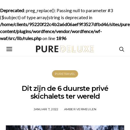
Deprecated
: preg_replace(): Passing null to parameter #3
($subject) of type array|string is deprecated in
/home/clients/95220f22c4b2a6d06aef9f3527dfbd46/sites/purede
content/plugins/wordfence/vendor/wordfence/wf-
waf/src/lib/rules.php
on line
1896
PURETRAVEL
Dit zijn de 6 duurste privé
skichalets ter wereld
JANUARI 7, 2022
AMBER VERMEULEN