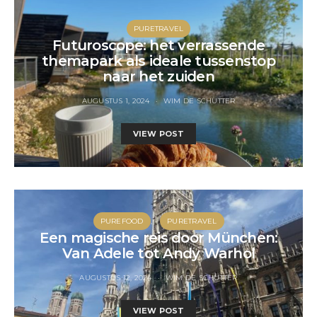
PURETRAVEL
Futuroscope: het verrassende
themapark als ideale tussenstop
naar het zuiden
AUGUSTUS 1, 2024
WIM DE SCHUTTER
VIEW POST
PUREFOOD
PURETRAVEL
Een magische reis door München:
Van Adele tot Andy Warhol
AUGUSTUS 12, 2024
WIM DE SCHUTTER
VIEW POST