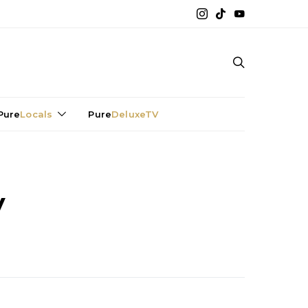
Pure
Locals
Pure
DeluxeTV
y