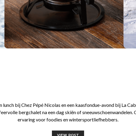
n lunch bij Chez Pépé Nicolas en een kaasfondue-avond bij La Ca
feervolle bergchalet na een dag skiën of sneeuwschoenwandelen. Cul
ervaring voor foodies en wintersportliefhebbers.
VIEW POST