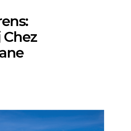
rens:
j Chez
bane