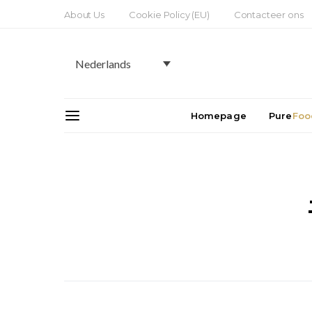
About Us
Cookie Policy (EU)
Contacteer ons
Nederlands
Homepage
Pure
Foo