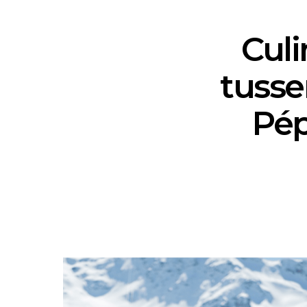
Culi
tusse
Pép