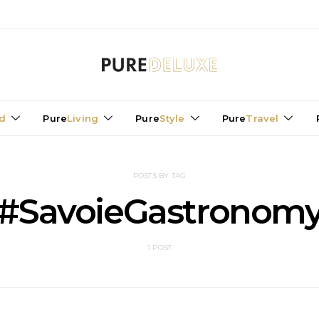
d
Pure
Living
Pure
Style
Pure
Travel
POSTS BY TAG
#SavoieGastronom
1 POST