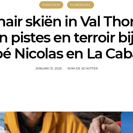
PUREFOOD
PURETRAVEL
nair skiën in Val Tho
n pistes en terroir bi
é Nicolas en La Ca
JANUARI 31, 2025
WIM DE SCHUTTER