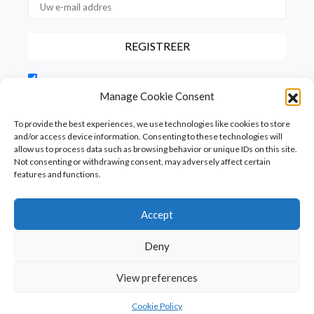
Door dit vakje aan te vinken, bevestigt u dat u onze
gebruiksvoorwaarden met betrekking tot de opslag van de via dit
Manage Cookie Consent
formulier verstrekte gegevens hebt gelezen en hiermee akkoord
gaat.
To provide the best experiences, we use technologies like cookies to store
and/or access device information. Consenting to these technologies will
allow us to process data such as browsing behavior or unique IDs on this site.
Not consenting or withdrawing consent, may adversely affect certain
features and functions.
Accept
Homepage
PureFood
PureLiving
PureStyle
Deny
PureTravel
PureLocals
PureDeluxeTV
View preferences
Copyright © Puredeluxe.be 2025
Cookie Policy