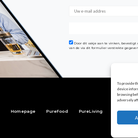
Door dit vakje aan te vinken, bevestig
van de via dit formulier verstrekte gegev
To provide t
device infor
browsing beh
adversely af
Homepage
PureFood
PureLiving
PureStyle
A