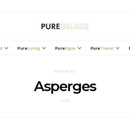
d
Pure
Living
Pure
Style
Pure
Travel
POSTS BY TAG
Asperges
1 POST