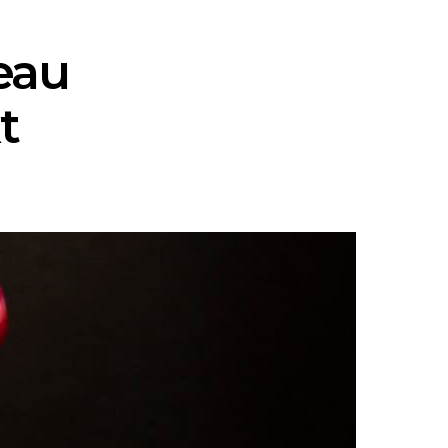
eau
t