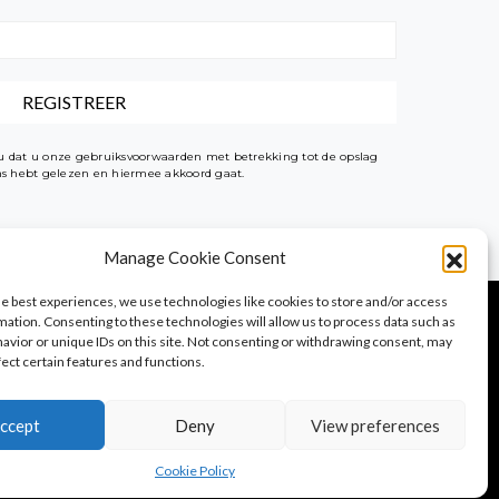
t u dat u onze gebruiksvoorwaarden met betrekking tot de opslag
ens hebt gelezen en hiermee akkoord gaat.
Manage Cookie Consent
he best experiences, we use technologies like cookies to store and/or access
mation. Consenting to these technologies will allow us to process data such as
avior or unique IDs on this site. Not consenting or withdrawing consent, may
fect certain features and functions.
PureTravel
PureLocals
PureDeluxeTV
ccept
Deny
View preferences
Cookie Policy