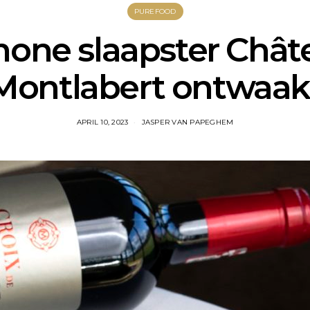
PUREFOOD
hone slaapster Chât
Montlabert ontwaak
APRIL 10, 2023
JASPER VAN PAPEGHEM