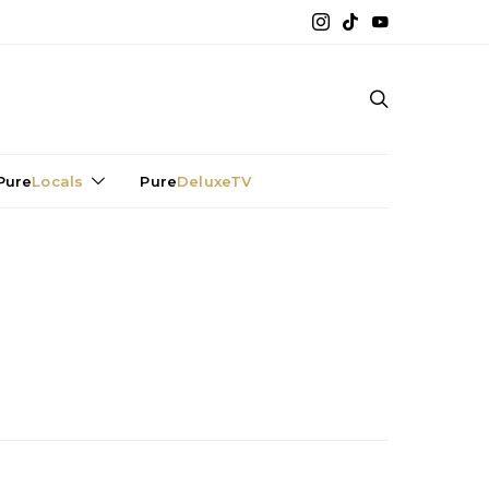
Pure
Locals
Pure
DeluxeTV