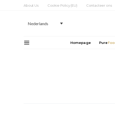
About Us
Cookie Policy (EU)
Contacteer ons
Nederlands
Homepage
Pure
Foo