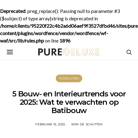
Deprecated
: preg_replace(): Passing null to parameter #3
($subject) of type array|string is deprecated in
/home/clients/95220f22c4b2a6d06aef9f3527dfbd46/sites/purede
content/plugins/wordfence/vendor/wordfence/wf-
waf/src/lib/rules.php
on line
1896
PURELIVING
5 Bouw- en Interieurtrends voor
2025: Wat te verwachten op
Batibouw
FEBRUARI 15, 2025
WIM DE SCHUTTER