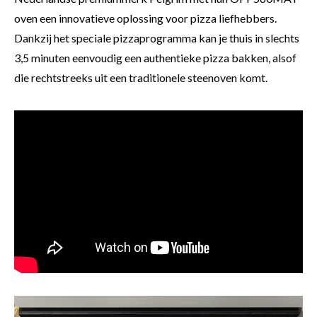
oven een innovatieve oplossing voor pizza liefhebbers.
Dankzij het speciale pizzaprogramma kan je thuis in slechts
3,5 minuten eenvoudig een authentieke pizza bakken, alsof
die rechtstreeks uit een traditionele steenoven komt.