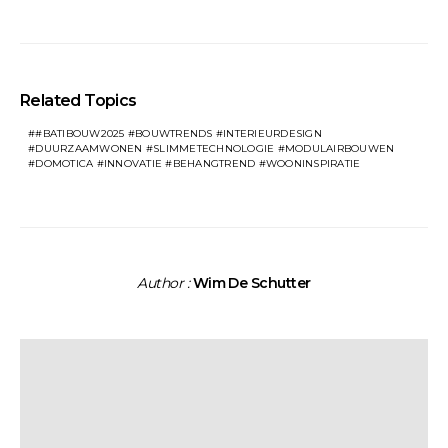
Related Topics
#BATIBOUW2025 #BOUWTRENDS #INTERIEURDESIGN
#DUURZAAMWONEN #SLIMMETECHNOLOGIE #MODULAIRBOUWEN
#DOMOTICA #INNOVATIE #BEHANGTREND #WOONINSPIRATIE
Author :
Wim De Schutter