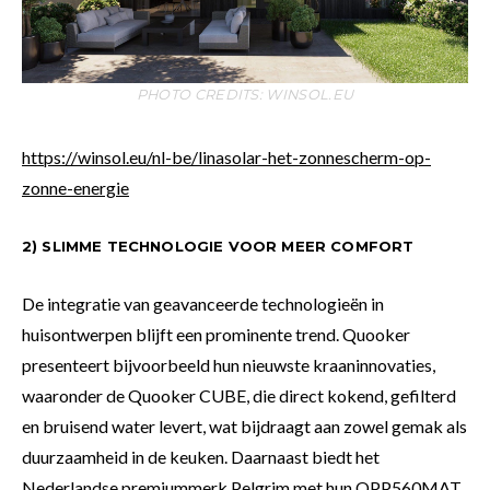
PHOTO CREDITS: WINSOL.EU
https://winsol.eu/nl-be/linasolar-het-zonnescherm-op-
zonne-energie
2) SLIMME TECHNOLOGIE VOOR MEER COMFORT
De integratie van geavanceerde technologieën in
huisontwerpen blijft een prominente trend. Quooker
presenteert bijvoorbeeld hun nieuwste kraaninnovaties,
waaronder de Quooker CUBE, die direct kokend, gefilterd
en bruisend water levert, wat bijdraagt aan zowel gemak als
duurzaamheid in de keuken. Daarnaast biedt het
Nederlandse premiummerk Pelgrim met hun OPP560MAT