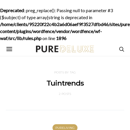
Deprecated
: preg_replace(): Passing null to parameter #3
($subject) of type array|string is deprecated in
/home/clients/95220f22c4b2a6d06aef9f3527dfbd46/sites/purede
content/plugins/wordfence/vendor/wordfence/wf-
waf/src/lib/rules.php
on line
1896
POSTS BY TAG
Tuintrends
2 POSTS
PURELIVING