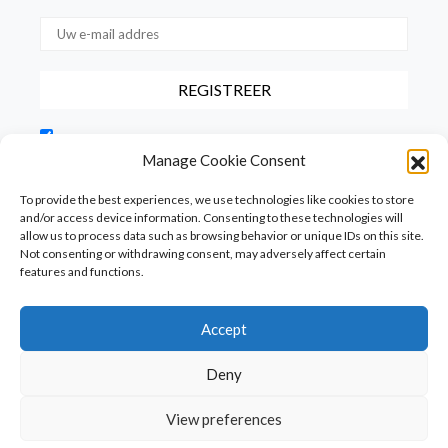
Door dit vakje aan te vinken, bevestigt u dat u onze
gebruiksvoorwaarden met betrekking tot de opslag van de via dit
Manage Cookie Consent
formulier verstrekte gegevens hebt gelezen en hiermee akkoord
gaat.
To provide the best experiences, we use technologies like cookies to store
and/or access device information. Consenting to these technologies will
allow us to process data such as browsing behavior or unique IDs on this site.
Not consenting or withdrawing consent, may adversely affect certain
features and functions.
Accept
Homepage
PureFood
PureLiving
PureStyle
Deny
PureTravel
PureLocals
PureDeluxeTV
View preferences
Copyright © Puredeluxe.be 2025