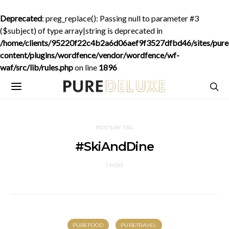
Deprecated
: preg_replace(): Passing null to parameter #3
($subject) of type array|string is deprecated in
/home/clients/95220f22c4b2a6d06aef9f3527dfbd46/sites/purede
content/plugins/wordfence/vendor/wordfence/wf-
waf/src/lib/rules.php
on line
1896
POSTS BY TAG
#SkiAndDine
1 POST
PUREFOOD
PURETRAVEL