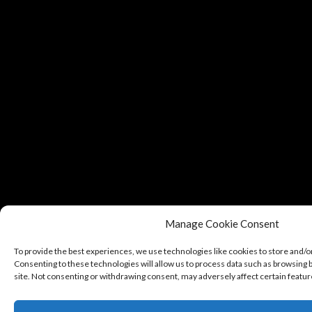
Manage Cookie Consent
To provide the best experiences, we use technologies like cookies to store and/o
Consenting to these technologies will allow us to process data such as browsing b
site. Not consenting or withdrawing consent, may adversely affect certain featur