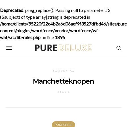
Deprecated
: preg_replace(): Passing null to parameter #3
($subject) of type array|string is deprecated in
/home/clients/95220f22c4b2a6d06aef9f3527dfbd46/sites/purede
content/plugins/wordfence/vendor/wordfence/wf-
waf/src/lib/rules.php
on line
1896
POSTS BY TAG
Manchetteknopen
3 POSTS
PURESTYLE