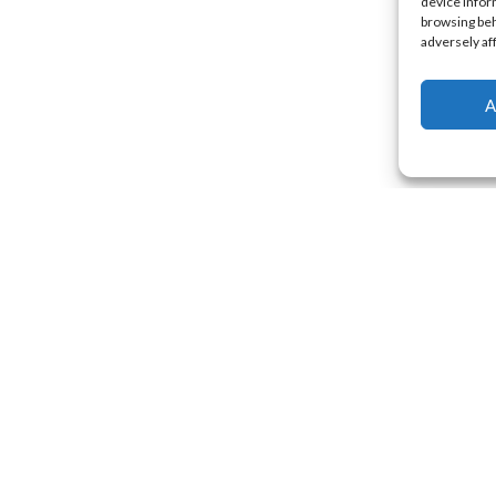
device infor
browsing beh
adversely af
A