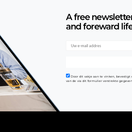
A free newslette
and foreward lif
Door dit vakje aan te vinken, bevestig
van de via dit formulier verstrekte gegev