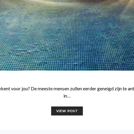
tekent voor jou? De meeste mensen zullen eerder geneigd zijn te 
in…
VIEW POST