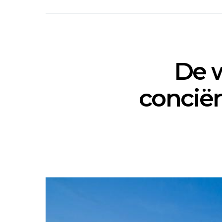
De 
conciër