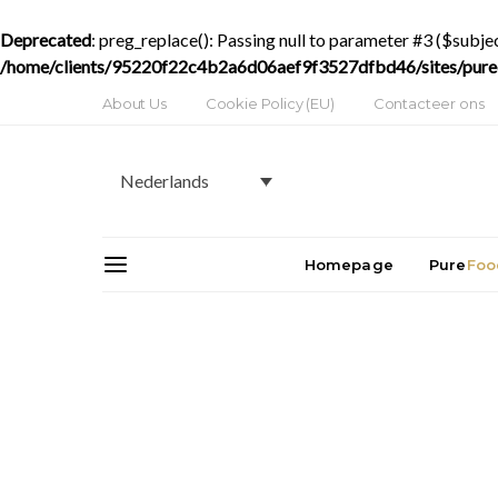
Deprecated
: preg_replace(): Passing null to parameter #3 ($subjec
/home/clients/95220f22c4b2a6d06aef9f3527dfbd46/sites/purede
About Us
Cookie Policy (EU)
Contacteer ons
Nederlands
Homepage
Pure
Foo