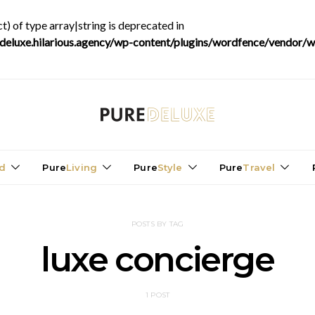
t) of type array|string is deprecated in
luxe.hilarious.agency/wp-content/plugins/wordfence/vendor/wo
d
Pure
Living
Pure
Style
Pure
Travel
POSTS BY TAG
luxe concierge
1 POST