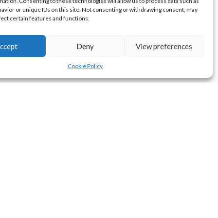
mation. Consenting to these technologies will allow us to process data such as
avior or unique IDs on this site. Not consenting or withdrawing consent, may
fect certain features and functions.
ccept
Deny
View preferences
Cookie Policy