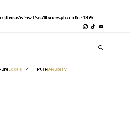
rdfence/wf-waf/src/lib/rules.php
on line
1896
Pure
Locals
Pure
DeluxeTV