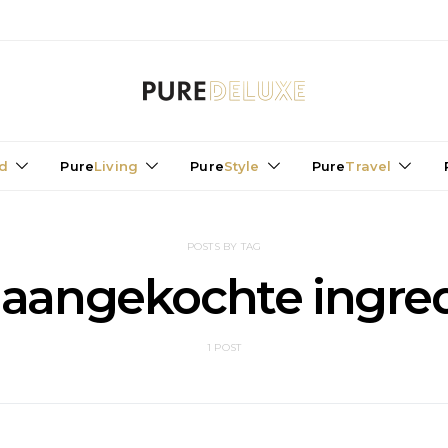
d
Pure
Living
Pure
Style
Pure
Travel
POSTS BY TAG
 aangekochte ingre
1 POST