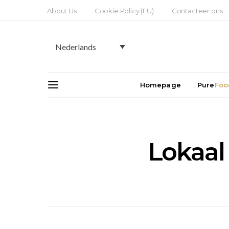
About Us
Cookie Policy (EU)
Contacteer ons
Nederlands
Homepage
Pure
Foo
Lokaal