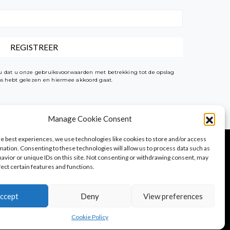
t u dat u onze gebruiksvoorwaarden met betrekking tot de opslag
ens hebt gelezen en hiermee akkoord gaat.
Manage Cookie Consent
he best experiences, we use technologies like cookies to store and/or access
mation. Consenting to these technologies will allow us to process data such as
avior or unique IDs on this site. Not consenting or withdrawing consent, may
fect certain features and functions.
PureTravel
PureLocals
PureDeluxeTV
ccept
Deny
View preferences
Cookie Policy