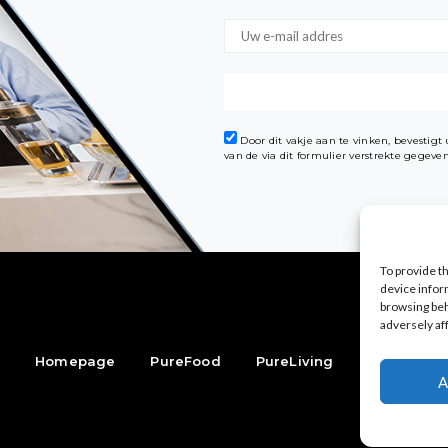
Door dit vakje aan te vinken, bevestig
van de via dit formulier verstrekte gegev
To provide t
device infor
browsing beh
adversely af
Homepage
PureFood
PureLiving
PureStyle
A