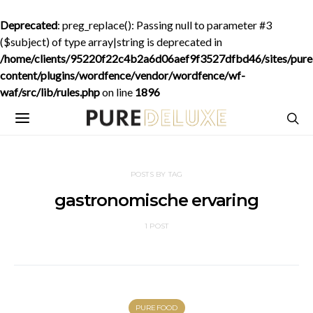
Deprecated
: preg_replace(): Passing null to parameter #3
($subject) of type array|string is deprecated in
/home/clients/95220f22c4b2a6d06aef9f3527dfbd46/sites/purede
content/plugins/wordfence/vendor/wordfence/wf-
waf/src/lib/rules.php
on line
1896
POSTS BY TAG
gastronomische ervaring
1 POST
PUREFOOD