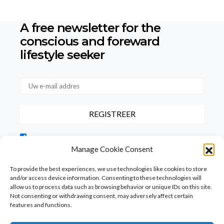
A free newsletter for the
conscious
and foreward
lifestyle seeker
Door dit vakje aan te vinken, bevestigt u dat u onze
gebruiksvoorwaarden met betrekking tot de opslag van de via dit
Manage Cookie Consent
formulier verstrekte gegevens hebt gelezen en hiermee akkoord
gaat.
To provide the best experiences, we use technologies like cookies to store
and/or access device information. Consenting to these technologies will
allow us to process data such as browsing behavior or unique IDs on this site.
Not consenting or withdrawing consent, may adversely affect certain
features and functions.