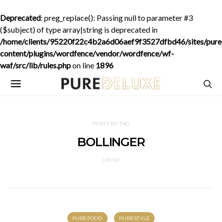
Deprecated
: preg_replace(): Passing null to parameter #3
($subject) of type array|string is deprecated in
/home/clients/95220f22c4b2a6d06aef9f3527dfbd46/sites/purede
content/plugins/wordfence/vendor/wordfence/wf-
waf/src/lib/rules.php
on line
1896
POSTS BY TAG
BOLLINGER
1 POST
PUREFOOD
PURESTYLE