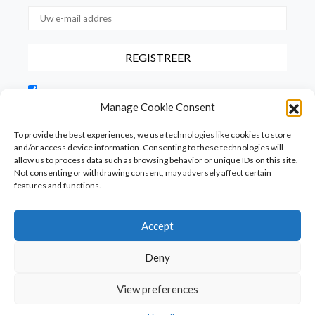
Door dit vakje aan te vinken, bevestigt u dat u onze
gebruiksvoorwaarden met betrekking tot de opslag van de via dit
Manage Cookie Consent
formulier verstrekte gegevens hebt gelezen en hiermee akkoord
gaat.
To provide the best experiences, we use technologies like cookies to store
and/or access device information. Consenting to these technologies will
allow us to process data such as browsing behavior or unique IDs on this site.
Not consenting or withdrawing consent, may adversely affect certain
features and functions.
Accept
Homepage
PureFood
PureLiving
PureStyle
Deny
PureTravel
PureLocals
PureDeluxeTV
View preferences
Copyright © Puredeluxe.be 2025